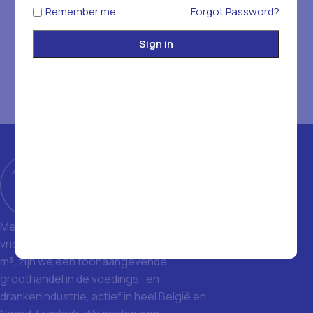
Remember me
Forgot Password?
Sign in
Met een magazijn van 1400 m² en
vriezers met een totale inhoud van 1500
m³, zijn we een toonaangevende
groothandel in de voedings- en
drankenindustrie, actief in heel België en