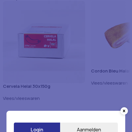
Cordon Bleu Halal
Vlees/vleeswaren
Cervela Helal 30x150g
Vlees/vleeswaren
Login
Aanmelden