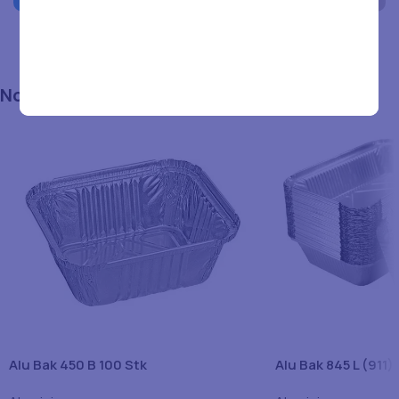
Non-Food Producten
Alle producten
Alu Bak 450 B 100 Stk
Alu Bak 845 L (911)