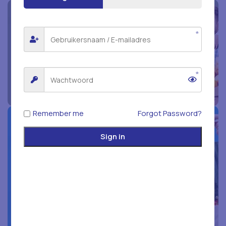
Bespaar tot 25%
met promotiecode
Promotiecode:
WOODVEG25
*Niet geldig in combinatie met promotie-aanbiedingen en
kortingen
Remember me
Forgot Password?
Gratis
Sign in
bezorging aan
huis
Verzamel een mandje ter waarde van
meer dan €30 en ontvang het gratis
thuisbezorgd.