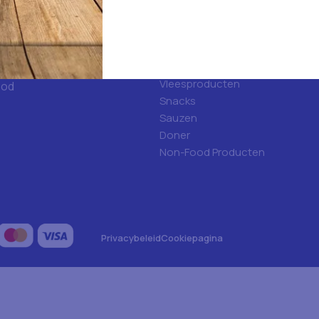
d
Categorieën
ulfood?
Hygiene
Frisdranken
Algemene voeding
Vleesproducten
ood
Snacks
Sauzen
Doner
Non-Food Producten
Privacybeleid
Cookiepagina