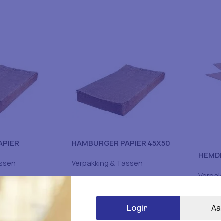
APIER
HAMBURGER PAPIER 45X50
PCS
1000PCS
HEMD
assen
Verpakking & Tassen
400S
Verpak
Login
Aa