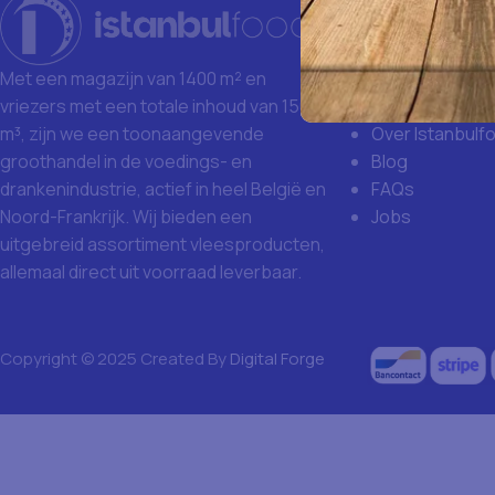
Istanbulfoo
Waarom Istanb
Grote aankoop
Met een magazijn van 1400 m² en
Missie en visie
vriezers met een totale inhoud van 1500
Over Istanbulf
m³, zijn we een toonaangevende
Blog
groothandel in de voedings- en
FAQs
drankenindustrie, actief in heel België en
Jobs
Noord-Frankrijk. Wij bieden een
uitgebreid assortiment vleesproducten,
allemaal direct uit voorraad leverbaar.
Copyright © 2025 Created By
Digital Forge