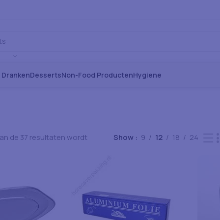
s Dranken
Desserts
Non-Food Producten
Hygiene
van de 37 resultaten wordt
Show
9
12
18
24