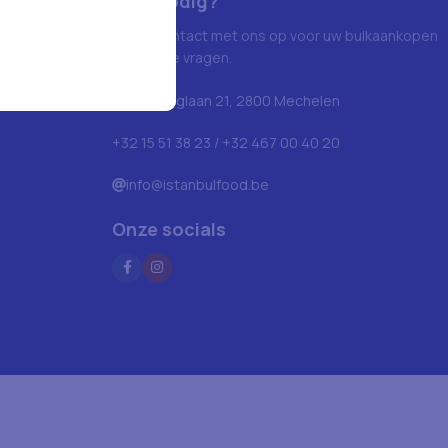
Hulp nodig?
Neem contact met ons op voor uw bulkaankopen
en andere vragen.
Blarenberglaan 21, 2800 Mechelen
+32 15 51 38 23 / +32 467 00 40 20
info@istanbulfood.be
Onze socials