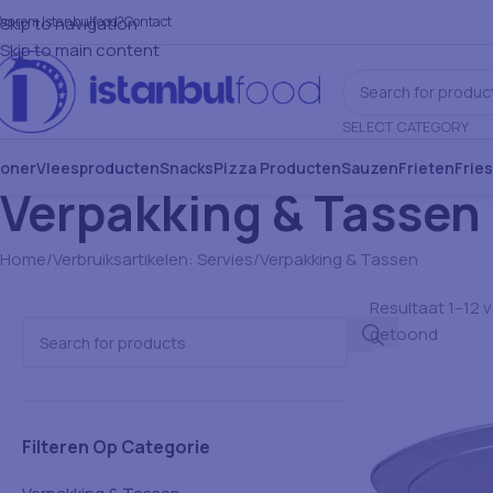
aarom Istanbulfood?
Skip to navigation
Contact
Skip to main content
SELECT CATEGORY
oner
Vleesproducten
Snacks
Pizza Producten
Sauzen
Frieten
Frie
Verpakking & Tassen
Home
Verbruiksartikelen: Servies
Verpakking & Tassen
Resultaat 1–12 
getoond
Filteren Op Categorie