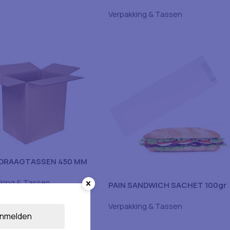
22X110CM 1000ST
Verpakking & Tassen
DRAAGTASSEN 450 MM
T -KARTON
king & Tassen
PAIN SANDWICH SACHET 100gr
Verpakking & Tassen
nmelden