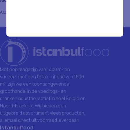
Aluminium Folie Box 6Rol
Dost Donermes 90
1500gr
Aluminium
Non-Food Producten
,
Aluminium
Met een magazijn van 1400 m² en
vriezers met een totale inhoud van 1500
m³, zijn we een toonaangevende
groothandel in de voedings- en
drankenindustrie, actief in heel België en
Noord-Frankrijk. Wij bieden een
uitgebreid assortiment vleesproducten,
allemaal direct uit voorraad leverbaar.
Istanbulfood