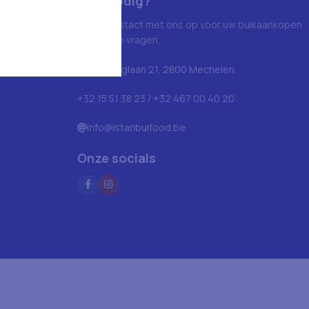
Hulp nodig?
Neem contact met ons op voor uw bulkaankopen
en andere vragen.
Blarenberglaan 21, 2800 Mechelen
+32 15 51 38 23 / +32 467 00 40 20
info@istanbulfood.be
Onze socials