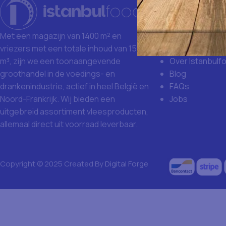
Istanbulfoo
Waarom Istanb
Grote aankoop
Met een magazijn van 1400 m² en
Missie en visie
vriezers met een totale inhoud van 1500
Over Istanbulf
m³, zijn we een toonaangevende
Blog
groothandel in de voedings- en
FAQs
drankenindustrie, actief in heel België en
Jobs
Noord-Frankrijk. Wij bieden een
uitgebreid assortiment vleesproducten,
allemaal direct uit voorraad leverbaar.
Copyright © 2025 Created By
Digital Forge