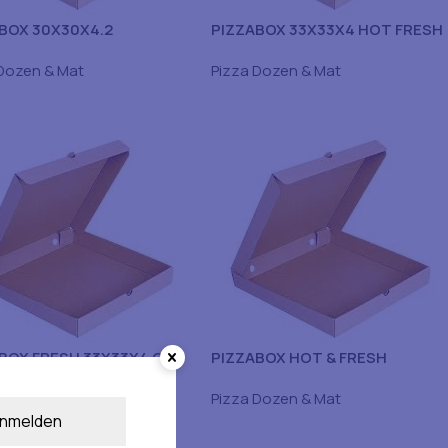
BOX 30X30X4.2
PIZZABOX 33X33X4 HOT FRESH
IOSA
100 ST
Dozen & Mat
Pizza Dozen & Mat
BOX FRESH 33X33X4 CM
PIZZABOX HOT & FRESH
E KRAFT 150
30X30X4 CM 100 STK
Dozen & Mat
Pizza Dozen & Mat
nmelden