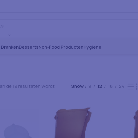
s Dranken
Desserts
Non-Food Producten
Hygiene
van de 19 resultaten wordt
Show
9
12
18
24