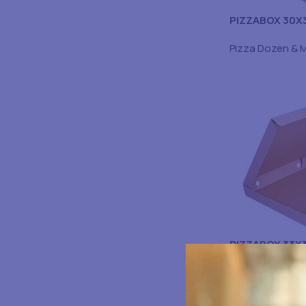
PIZZABOX 30X
150STK
Pizza Dozen & 
PIZZABOX 33X
100ST
Pizza Dozen & 