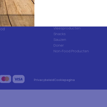
d
Categorieën
ulfood?
Hygiene
Frisdranken
Algemene voeding
Vleesproducten
ood
Snacks
Sauzen
Doner
Non-Food Producten
Privacybeleid
Cookiepagina