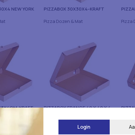
30X4 NEW YORK
PIZZABOX 30X30X4-KRAFT
PIZZA
100ST
DELIZ
Mat
Pizza Dozen & Mat
Pizza 
33X4CM-KRAFT
PIZZABOX FRANCE 40 X 40 X 4
PIZZA
CM 50ST [cite- 27, 28]
DUBBL
Mat
Pizza Dozen & Mat
Pizza 
Login
Aa