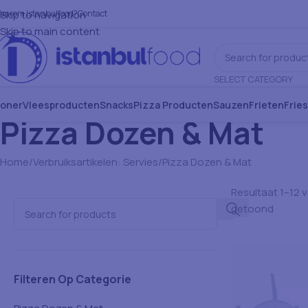
aarom Istanbulfood?
Skip to navigation
Contact
Skip to main content
SELECT CATEGORY
oner
Vleesproducten
Snacks
Pizza Producten
Sauzen
Frieten
Frie
Pizza Dozen & Mat
Home
Verbruiksartikelen: Servies
Pizza Dozen & Mat
Resultaat 1–12 
getoond
Filteren Op Categorie