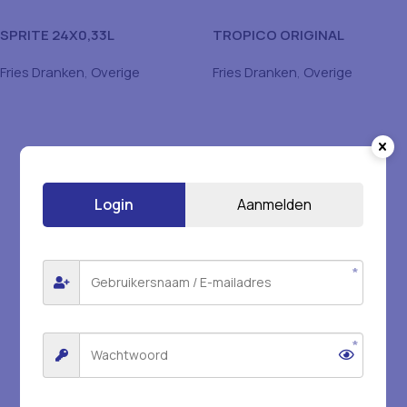
SPRITE 24X0,33L
TROPICO ORIGINAL
24X0,33L
Fries Dranken
,
Overige
Fries Dranken
,
Overige
Login
Aanmelden