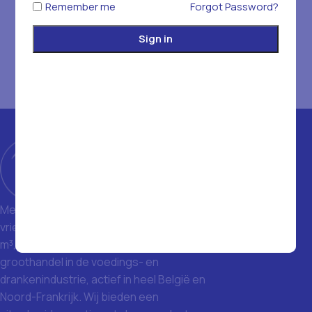
Remember me
Forgot Password?
Sign in
Met een magazijn van 1400 m² en
vriezers met een totale inhoud van 1500
m³, zijn we een toonaangevende
groothandel in de voedings- en
drankenindustrie, actief in heel België en
Noord-Frankrijk. Wij bieden een