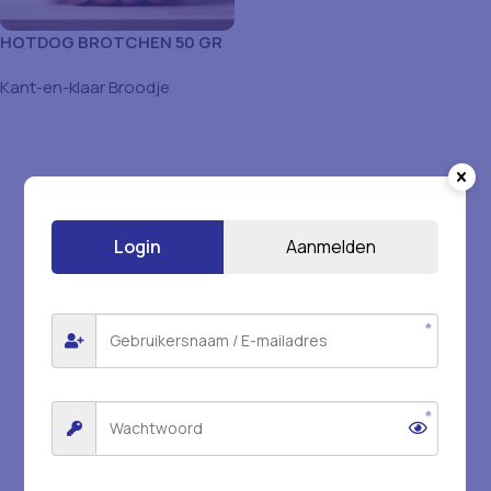
HOTDOG BROTCHEN 50 GR
X 64 STK
Kant-en-klaar Broodje
Login
Aanmelden