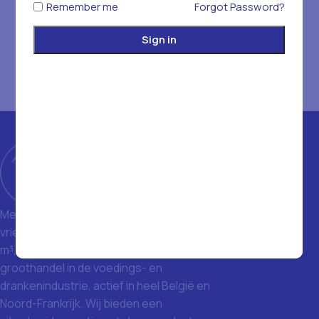
Remember me
Forgot Password?
Sign in
Met een magazijn van 1400 m² en
vriezers met een totale inhoud van 1500
m³, zijn we een toonaangevende
groothandel in de voedings- en
drankenindustrie, actief in heel België en
Noord-Frankrijk. Wij bieden een