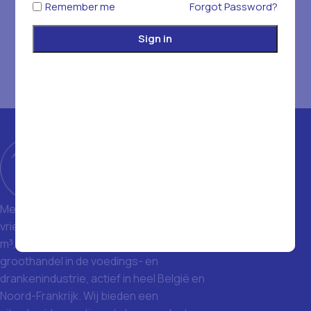
Remember me
Forgot Password?
Sign in
Met een magazijn van 1400 m² en
vriezers met een totale inhoud van 1500
m³, zijn we een toonaangevende
groothandel in de voedings- en
drankenindustrie, actief in heel België en
Noord-Frankrijk. Wij bieden een