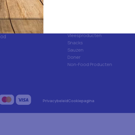
d
Categorieën
ulfood?
Hygiene
Frisdranken
Algemene voeding
Vleesproducten
ood
Snacks
Sauzen
Doner
Non-Food Producten
Privacybeleid
Cookiepagina