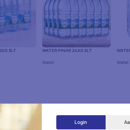
2X0.5LT
WATER PINAR 24X0.5LT
WATER
Water
Water
Login
Aa