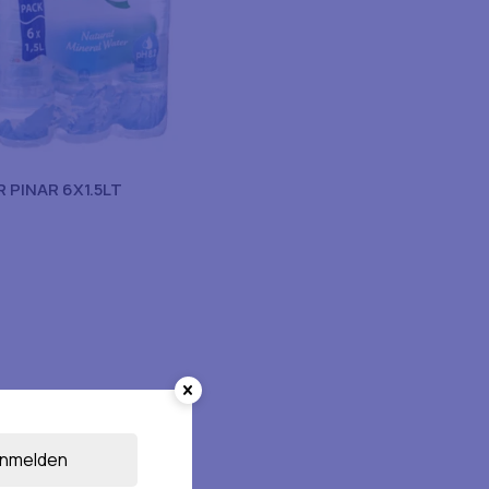
 PINAR 6X1.5LT
nmelden