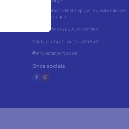
Hulp nodig?
Neem contact met ons op voor uw bulkaankopen
en andere vragen.
Blarenberglaan 21, 2800 Mechelen
+32 15 51 38 23 / +32 467 00 40 20
info@istanbulfood.be
Onze socials