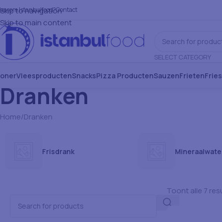
aarom Istanbulfood?
Skip to navigation
Contact
Skip to main content
SELECT CATEGORY
oner
Vleesproducten
Snacks
Pizza Producten
Sauzen
Frieten
Frie
Dranken
Home
Dranken
Frisdrank
Mineraalwate
Toont alle 7 res