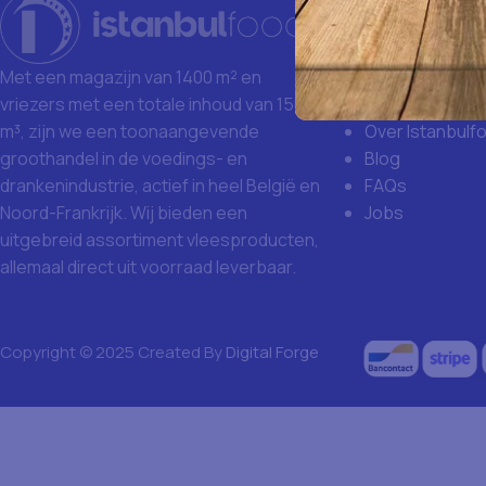
Istanbulfoo
Waarom Istanb
Grote aankoop
Met een magazijn van 1400 m² en
Missie en visie
vriezers met een totale inhoud van 1500
Over Istanbulf
m³, zijn we een toonaangevende
Blog
groothandel in de voedings- en
FAQs
drankenindustrie, actief in heel België en
Jobs
Noord-Frankrijk. Wij bieden een
uitgebreid assortiment vleesproducten,
allemaal direct uit voorraad leverbaar.
Copyright © 2025 Created By
Digital Forge