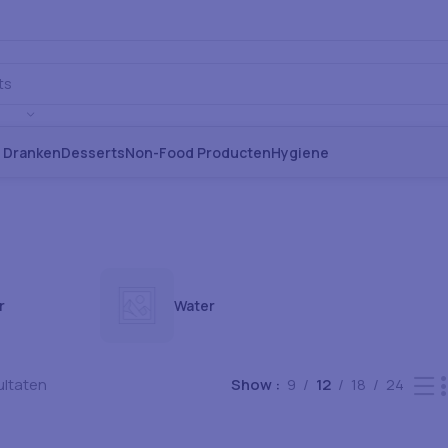
s Dranken
Desserts
Non-Food Producten
Hygiene
r
Water
ultaten
Show
9
12
18
24