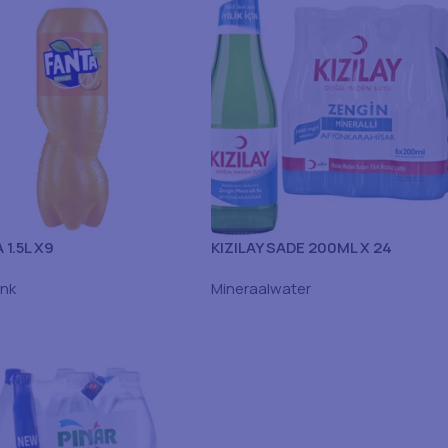
 1.5L X9
KIZILAY SADE 200ML X 24
ank
Mineraalwater