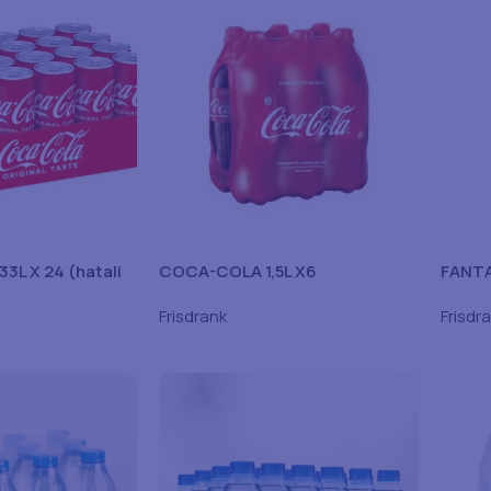
L X 24 (hatali
COCA-COLA 1,5L X6
FANTA
Frisdrank
Frisdr