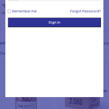
Remember me
Forgot Password?
Sign in
KIP GEROOSSERD 7 MM
KIP GEROOSSTERD 12 MM 2.5
4X2.5KG 10 KG DOOS
KG
Diepvries Frituur
Diepvries Frituur