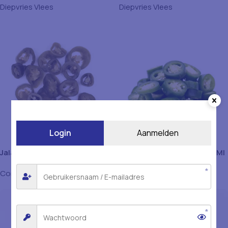
Diepvries Vlees
Diepvries Vlees
Login
Aanmelden
Jalapeno’s Peper’s Avila
Jalapenos Gesneden 2850Ml
2750Ml
Conserven & Bewerkt
Conserven & Bewerkt