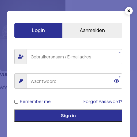
Login
Aanmelden
VUILNISZAK 110
VUILNISZAK 120
TRANSPARENT
TRANSPARENT 200ST
Afval & Verpakking
Afval & Verpakking
Remember me
Forgot Password?
Sign in