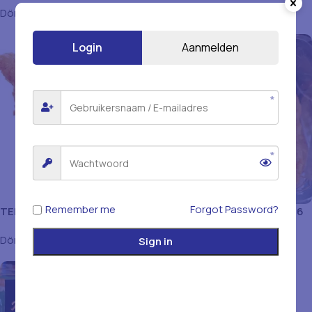
Döner & Kip
Döner & Kip
Login
Aanmelden
Remember me
Forgot Password?
TENDER’S HALAL CHICKEN
TENDERS ULAS TEMPURA 6
FOSTER ZAK
X 800GR
Döner & Kip
Döner & Kip
Sign in