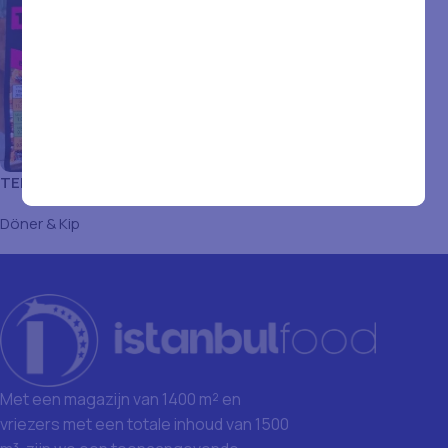
TENDERS ULAS TEMPURA
800GR
Döner & Kip
Met een magazijn van 1400 m² en
vriezers met een totale inhoud van 1500