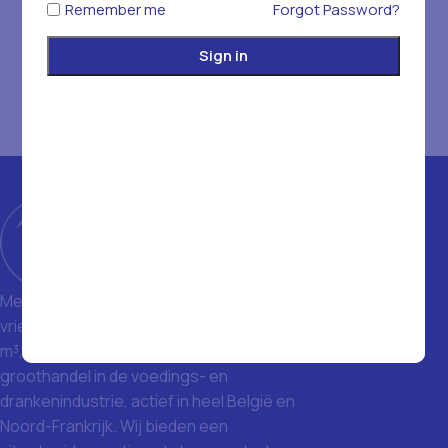
Remember me
Forgot Password?
Sign in
Met een magazijn van 1400 m² en
vriezers met een totale inhoud van 1500
m³, zijn we een toonaangevende
groothandel in de voedings- en
drankenindustrie, actief in heel België en
Noord-Frankrijk. Wij bieden een