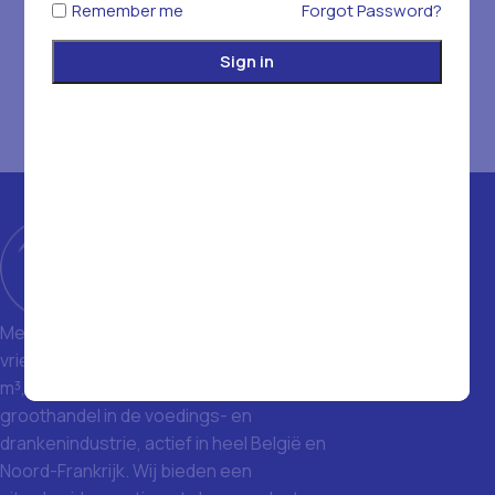
Remember me
Forgot Password?
Sign in
Met een magazijn van 1400 m² en
vriezers met een totale inhoud van 1500
m³, zijn we een toonaangevende
groothandel in de voedings- en
drankenindustrie, actief in heel België en
Noord-Frankrijk. Wij bieden een