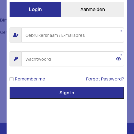
Login
Aanmelden
Birtat 22A Kiyma
Gehakte Döner
Remember me
Forgot Password?
Sign in