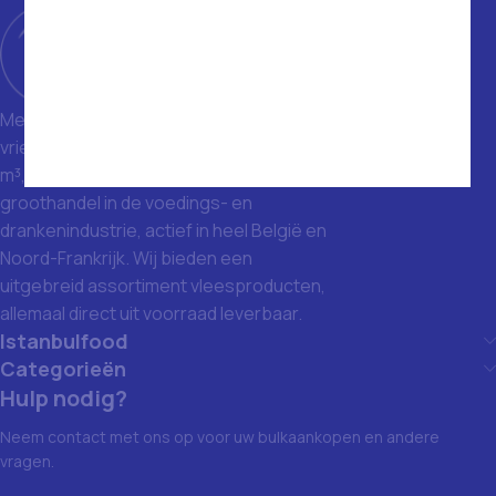
Met een magazijn van 1400 m² en
vriezers met een totale inhoud van 1500
m³, zijn we een toonaangevende
groothandel in de voedings- en
drankenindustrie, actief in heel België en
Noord-Frankrijk. Wij bieden een
uitgebreid assortiment vleesproducten,
allemaal direct uit voorraad leverbaar.
Istanbulfood
Categorieën
Hulp nodig?
Neem contact met ons op voor uw bulkaankopen en andere
vragen.