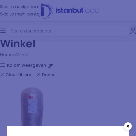
Skip to navigation
Skip to main content
Winkel
Home
Winkel
Kolom weergeven
Clear filters
Doner