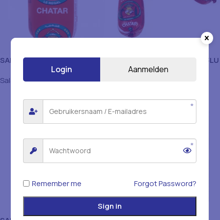
SALAM CHATAR
SALAM CHATAR POULET 3LU
Login
Aanmelden
Salami & Worst
Salami & Worst
Remember me
Forgot Password?
Sign in