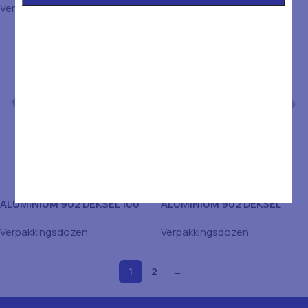
Verpakkingsdozen
Verpakkingsdozen
ALUMINIUM 902 DEKSEL 100
ALUMINIUM 902 DEKSEL
ST
500ST – KARTON
Verpakkingsdozen
Verpakkingsdozen
1
2
→