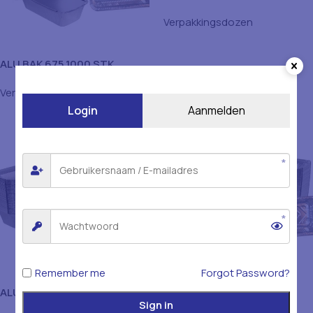
Verpakkingsdozen
ALU BAK 675 1000 STK
Verpakkingsdozen
Login
Aanmelden
Remember me
Forgot Password?
ALU BAK 850 10X100 DOOS
ALU BAK 850 LB 100STK
Sign in