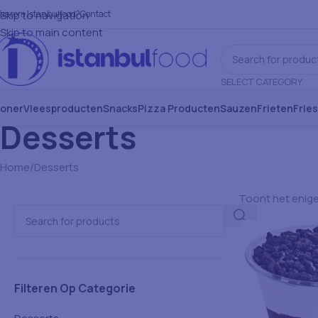
aarom Istanbulfood?
Skip to navigation
Contact
Skip to main content
SELECT CATEGORY
oner
Vleesproducten
Snacks
Pizza Producten
Sauzen
Frieten
Frie
Desserts
Home
Desserts
Toont het enige
Filteren Op Categorie