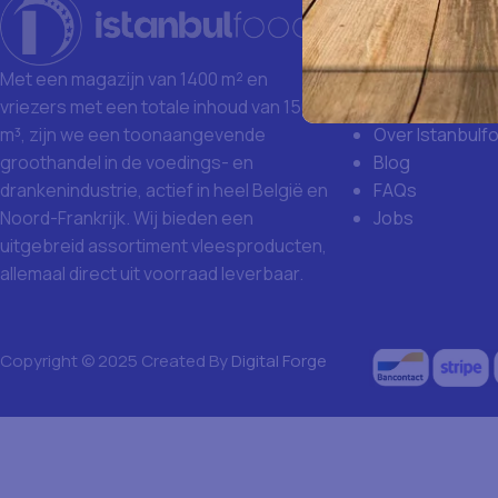
Istanbulfoo
Waarom Istanb
Grote aankoop
Met een magazijn van 1400 m² en
Missie en visie
vriezers met een totale inhoud van 1500
Over Istanbulf
m³, zijn we een toonaangevende
Blog
groothandel in de voedings- en
FAQs
drankenindustrie, actief in heel België en
Jobs
Noord-Frankrijk. Wij bieden een
uitgebreid assortiment vleesproducten,
allemaal direct uit voorraad leverbaar.
Copyright © 2025 Created By
Digital Forge