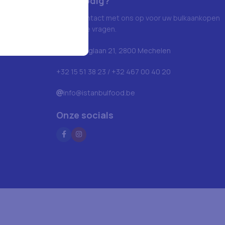
Hulp nodig?
Neem contact met ons op voor uw bulkaankopen
en andere vragen.
Blarenberglaan 21, 2800 Mechelen
+32 15 51 38 23 / +32 467 00 40 20
info@istanbulfood.be
Onze socials