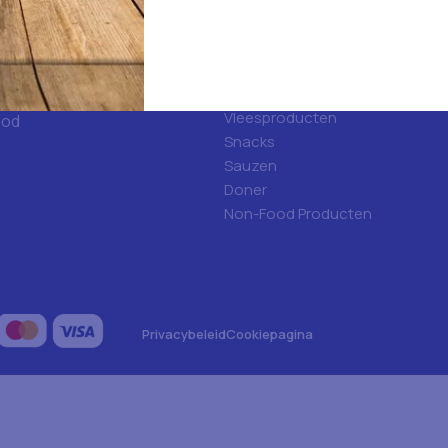
d
Categorieën
ulfood?
Hygiene
Frisdranken
Algemene voeding
Vleesproducten
ood
Snacks
Sauzen
Doner
Non-Food Producten
Privacybeleid
Cookiepagina