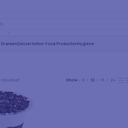
s Dranken
Desserts
Non-Food Producten
Hygiene
 resultaat
Show
9
12
18
24