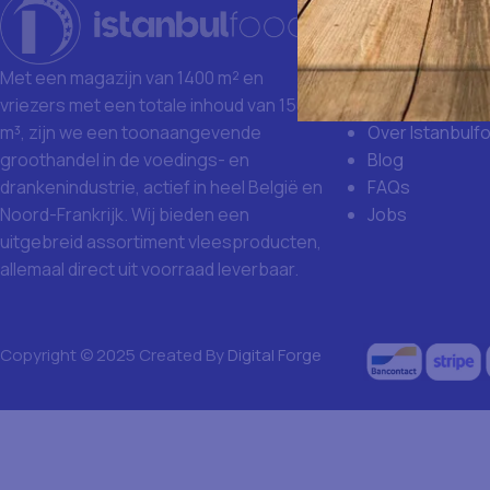
Istanbulfoo
Waarom Istanb
Grote aankoop
Met een magazijn van 1400 m² en
Missie en visie
vriezers met een totale inhoud van 1500
Over Istanbulf
m³, zijn we een toonaangevende
Blog
groothandel in de voedings- en
FAQs
drankenindustrie, actief in heel België en
Jobs
Noord-Frankrijk. Wij bieden een
uitgebreid assortiment vleesproducten,
allemaal direct uit voorraad leverbaar.
Copyright © 2025 Created By
Digital Forge