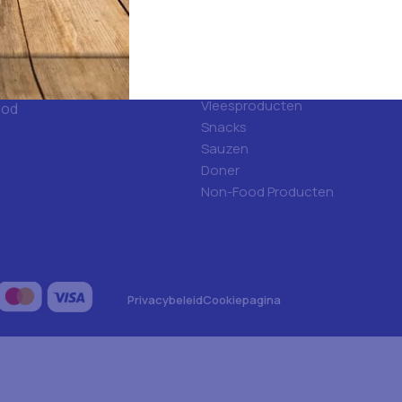
d
Categorieën
ulfood?
Hygiene
Frisdranken
Algemene voeding
Vleesproducten
ood
Snacks
Sauzen
Doner
Non-Food Producten
Privacybeleid
Cookiepagina