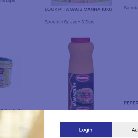
 & Dips
Specia
LOOK PITA SAUS MANNA 10KG
Speciale Sauzen & Dips
PEPER
MER 2 KG
Specia
 & Dips
MAMMOUTH MANNA 1L
Login
Aa
Speciale Sauzen & Dips