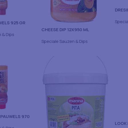
DRES
PAUWE
Specia
ELS 925 GR
CHEESE DIP 12X950 ML
 & Dips
Speciale Sauzen & Dips
 PAUWELS 970
LOOK 