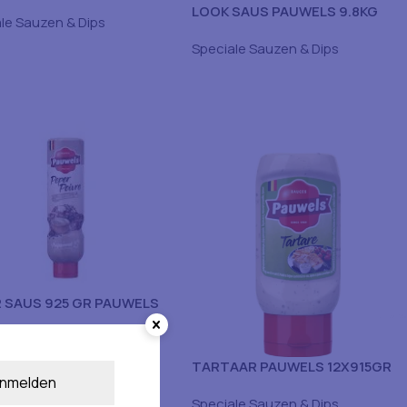
LOOK SAUS PAUWELS 9.8KG
le Sauzen & Dips
Speciale Sauzen & Dips
 SAUS 925 GR PAUWELS
le Sauzen & Dips
TARTAAR PAUWELS 12X915GR
nmelden
Speciale Sauzen & Dips