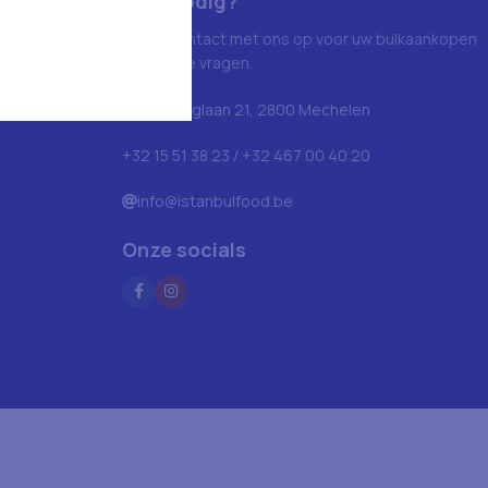
Hulp nodig?
Neem contact met ons op voor uw bulkaankopen
en andere vragen.
Blarenberglaan 21, 2800 Mechelen
+32 15 51 38 23 / +32 467 00 40 20
info@istanbulfood.be
Onze socials