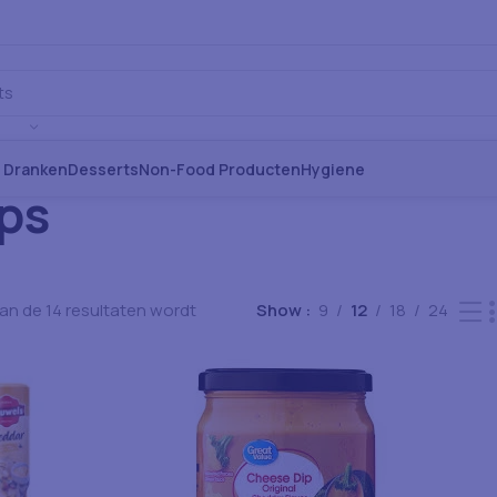
s Dranken
Desserts
Non-Food Producten
Hygiene
ips
van de 14 resultaten wordt
Show
9
12
18
24