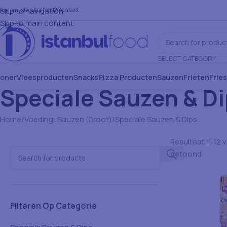
aarom Istanbulfood?
Skip to navigation
Contact
Skip to main content
SELECT CATEGORY
oner
Vleesproducten
Snacks
Pizza Producten
Sauzen
Frieten
Frie
Speciale Sauzen & D
Home
Voeding: Sauzen (Groot)
Speciale Sauzen & Dips
Resultaat 1–12 
getoond
Filteren Op Categorie