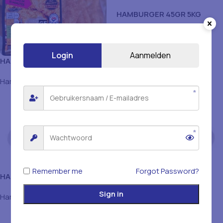
HAMBURGER 45GR 5KG
Hamburger & Gehaktbal
Login
Aanmelden
HAMBURGER 180GR 5KG
Hamburger & Gehaktbal
Remember me
Forgot Password?
HAMBURGER 62.5GR 5KG
HAMBURGER MEKKAFOOD
(30X 100G)
Sign in
Hamburger & Gehaktbal
Hamburger & Gehaktbal