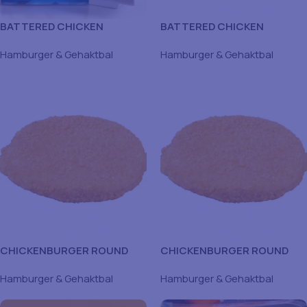
BATTERED CHICKEN
BATTERED CHICKEN
BURGER HALAL 100GR-
BURGER-HALAL 100GR-
Hamburger & Gehaktbal
Hamburger & Gehaktbal
5X1KG5KG
5X1KG-5KG
CHICKENBURGER ROUND
CHICKENBURGER ROUND
HALAL 65X80G-80G-5.2G
HALAL 65X80G80G5.2G
Hamburger & Gehaktbal
Hamburger & Gehaktbal