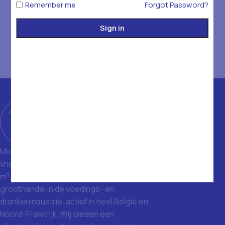
Remember me
Forgot Password?
Sign in
Met een magazijn van 1400 m² en
vriezers met een totale inhoud van 1500
m³, zijn we een toonaangevende
groothandel in de voedings- en
drankenindustrie, actief in heel België en
Noord-Frankrijk. Wij bieden een