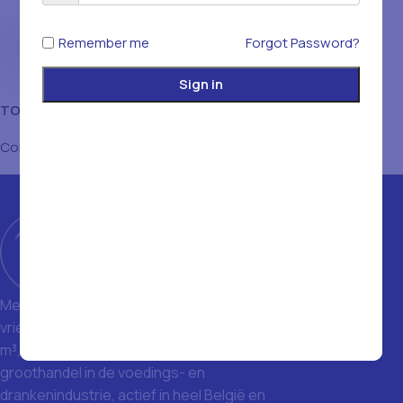
Remember me
Forgot Password?
Sign in
TONJIN THUNFISCH VIOLET
MET OLIE 1705 GR
Conserven & Bewerkt
Met een magazijn van 1400 m² en
vriezers met een totale inhoud van 1500
m³, zijn we een toonaangevende
groothandel in de voedings- en
drankenindustrie, actief in heel België en