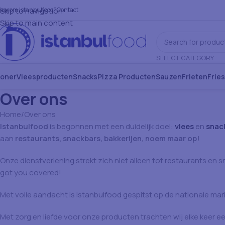
aarom Istanbulfood?
Skip to navigation
Contact
Skip to main content
SELECT CATEGORY
oner
Vleesproducten
Snacks
Pizza Producten
Sauzen
Frieten
Frie
Over ons
Home
Over ons
Istanbulfood
is begonnen met een duidelijk doel:
vlees
en
snac
aan
restaurants, snackbars, bakkerijen, noem maar op!
Onze dienstverlening strekt zich niet alleen tot restaurants en 
got you covered!
Met volle aandacht is Istanbulfood gespitst op de nationale mar
Met zorg en liefde voor onze producten trachten wij elke keer ee