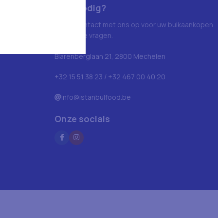
Hulp nodig?
Neem contact met ons op voor uw bulkaankopen
en andere vragen.
Blarenberglaan 21, 2800 Mechelen
+32 15 51 38 23 / +32 467 00 40 20
info@istanbulfood.be
Onze socials