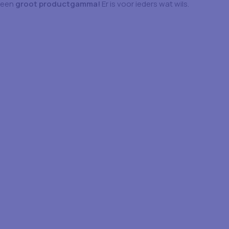
een
groot productgamma!
Er is voor ieders wat wils.