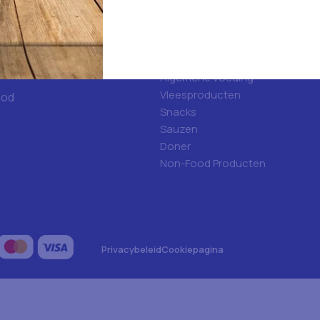
d
Categorieën
ulfood?
Hygiene
Frisdranken
Algemene voeding
Vleesproducten
ood
Snacks
Sauzen
Doner
Non-Food Producten
Privacybeleid
Cookiepagina