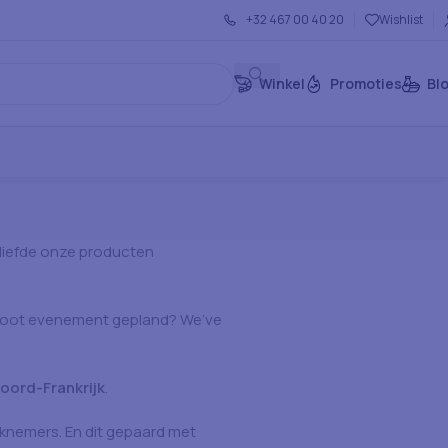
+32 467 00 40 20
Wishlist
Winkel
Promoties
Bl
 liefde onze producten
root evenement gepland? We’ve
Noord-Frankrijk
.
rknemers. En dit gepaard met