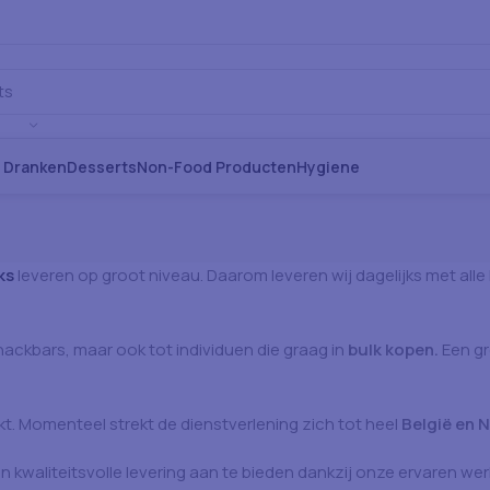
s Dranken
Desserts
Non-Food Producten
Hygiene
ks
leveren op groot niveau. Daarom leveren wij dagelijks met alle
snackbars, maar ook tot individuen die graag in
bulk kopen.
Een g
kt. Momenteel strekt de dienstverlening zich tot heel
België en 
n kwaliteitsvolle levering aan te bieden dankzij onze ervaren we