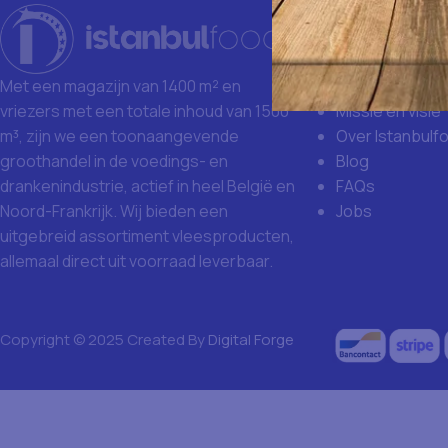
Istanbulfoo
Waarom Istanb
Grote aankoop
Met een magazijn van 1400 m² en
Missie en visie
vriezers met een totale inhoud van 1500
Over Istanbulf
m³, zijn we een toonaangevende
Blog
groothandel in de voedings- en
FAQs
drankenindustrie, actief in heel België en
Jobs
Noord-Frankrijk. Wij bieden een
uitgebreid assortiment vleesproducten,
allemaal direct uit voorraad leverbaar.
Copyright © 2025 Created By
Digital Forge