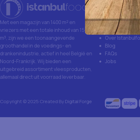
Istanbulfoo
Waarom Istanb
Grote aankoop
Met een magazijn van 1400 m² en
Missie en visie
vriezers met een totale inhoud van 1500
Over Istanbulf
m³, zijn we een toonaangevende
Blog
groothandel in de voedings- en
FAQs
drankenindustrie, actief in heel België en
Jobs
Noord-Frankrijk. Wij bieden een
uitgebreid assortiment vleesproducten,
allemaal direct uit voorraad leverbaar.
Copyright © 2025 Created By
Digital Forge