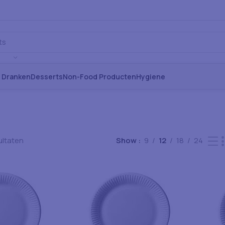
s Dranken
Desserts
Non-Food Producten
Hygiene
d
ultaten
Show
9
12
18
24