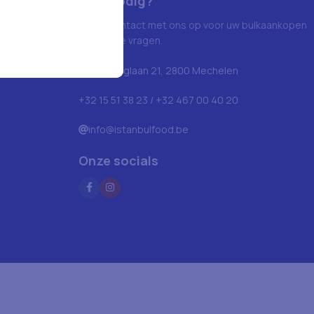
Hulp nodig?
Neem contact met ons op voor uw bulkaankopen
en andere vragen.
Blarenberglaan 21, 2800 Mechelen
+32 15 51 38 23 / +32 467 00 40 20
info@istanbulfood.be
Onze socials