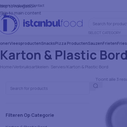
aarom Istanbulfood?
Skip to navigation
Contact
Skip to main content
SELECT CATEGORY
oner
Vleesproducten
Snacks
Pizza Producten
Sauzen
Frieten
Frie
Karton & Plastic Bor
Home
Verbruiksartikelen: Servies
Karton & Plastic Bord
Toont alle 3 res
Filteren Op Categorie