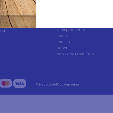
d
Categorieën
ulfood?
Hygiene
Frisdranken
Algemene voeding
Vleesproducten
ood
Snacks
Sauzen
Doner
Non-Food Producten
Privacybeleid
Cookiepagina