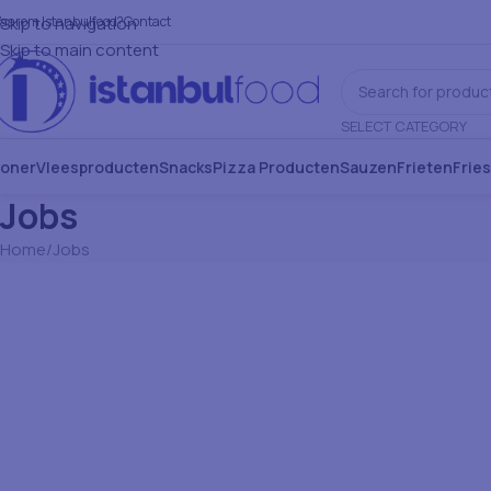
aarom Istanbulfood?
Skip to navigation
Contact
Skip to main content
SELECT CATEGORY
oner
Vleesproducten
Snacks
Pizza Producten
Sauzen
Frieten
Frie
Jobs
Home
Jobs