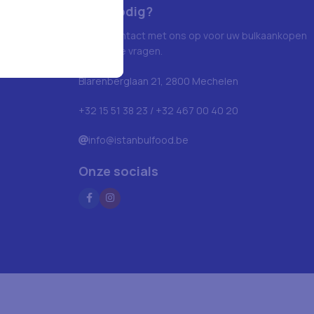
Hulp nodig?
Neem contact met ons op voor uw bulkaankopen
en andere vragen.
Blarenberglaan 21, 2800 Mechelen
+32 15 51 38 23 / +32 467 00 40 20
info@istanbulfood.be
Onze socials