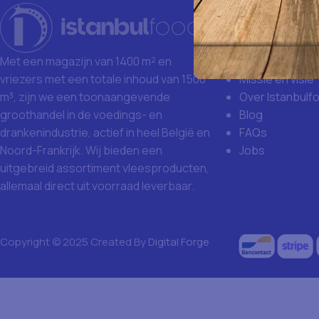
Istanbulfoo
Waarom Istanb
Grote aankoop
Met een magazijn van 1400 m² en
Missie en visie
vriezers met een totale inhoud van 1500
Over Istanbulf
m³, zijn we een toonaangevende
Blog
groothandel in de voedings- en
FAQs
drankenindustrie, actief in heel België en
Jobs
Noord-Frankrijk. Wij bieden een
uitgebreid assortiment vleesproducten,
allemaal direct uit voorraad leverbaar.
Copyright © 2025 Created By
Digital Forge