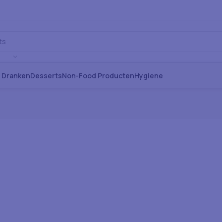
s Dranken
Desserts
Non-Food Producten
Hygiene