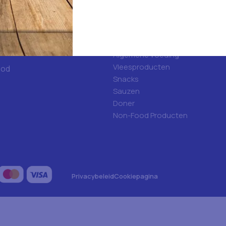
d
Categorieën
ulfood?
Hygiene
Frisdranken
Algemene voeding
Vleesproducten
ood
Snacks
Sauzen
Doner
Non-Food Producten
Privacybeleid
Cookiepagina