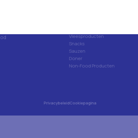
d
Categorieën
ulfood?
Hygiene
Frisdranken
Algemene voeding
Vleesproducten
ood
Snacks
Sauzen
Doner
Non-Food Producten
Privacybeleid
Cookiepagina