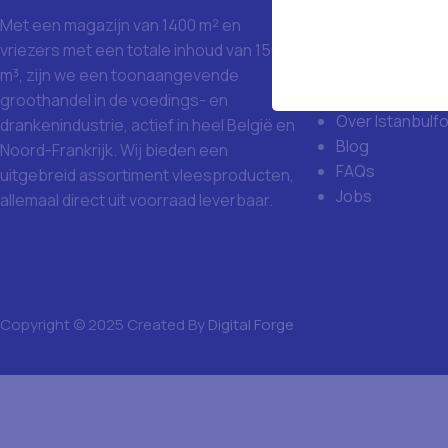
Istanbulfoo
Met een magazijn van 1400 m² en
Waarom Istanb
vriezers met een totale inhoud van 1500
Grote aankoop
m³, zijn we een toonaangevende
Missie en visie
groothandel in de voedings- en
Over Istanbulf
drankenindustrie, actief in heel België en
Blog
Noord-Frankrijk. Wij bieden een
FAQs
uitgebreid assortiment vleesproducten,
Jobs
allemaal direct uit voorraad leverbaar.
Copyright © 2025 Created By
Digital Forge