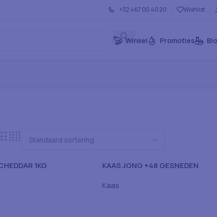
+32 467 00 40 20
Wishlist
Winkel
Promoties
Bl
CHEDDAR 1KG
KAAS JONG +48 GESNEDEN
50X20GR 6x PER DOOS
Kaas