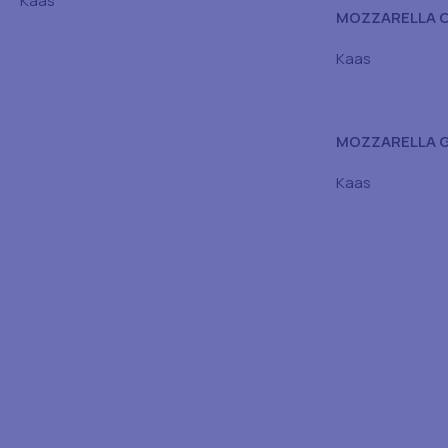
Kaas
MOZZARELLA 
(RASP) 45% 2,
Kaas
MOZZARELLA 
GERASPT 40% 
Kaas