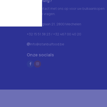
Hulp nodig?
Neem contact met ons op voor uw bulkaankopen
en andere vragen.
Blarenberglaan 21, 2800 Mechelen
+32 15 51 38 23 / +32 467 00 40 20
info@istanbulfood.be
Onze socials