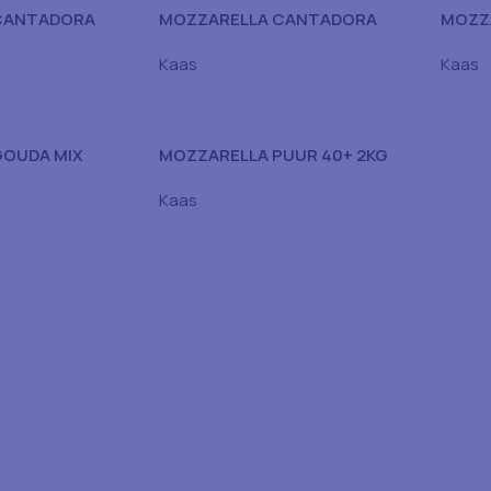
CANTADORA
MOZZARELLA CANTADORA
MOZZA
5KG
BLOKJES 45% 2.5KG ZAK
AVIKO
Kaas
Kaas
GOUDA MIX
MOZZARELLA PUUR 40+ 2KG
2KG ZAK
ZAK
Kaas