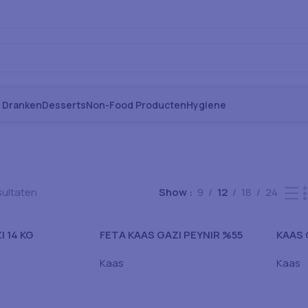
s Dranken
Desserts
Non-Food Producten
Hygiene
sultaten
Show
9
12
18
24
I 14 KG
FETA KAAS GAZI PEYNIR %55
KAAS 
1X800GR
Kaas
Kaas