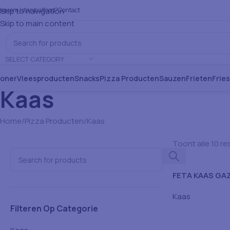
aarom Istanbulfood?
Skip to navigation
Contact
Skip to main content
SELECT CATEGORY
oner
Vleesproducten
Snacks
Pizza Producten
Sauzen
Frieten
Frie
Kaas
Home
Pizza Producten
Kaas
Toont alle 10 re
FETA KAAS GAZ
Kaas
Filteren Op Categorie