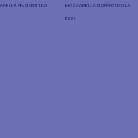
RELLA FINGERS 1 KG
MOZZARELLA GORGONZOLA
CUBE BLEU BQ750G
Kaas