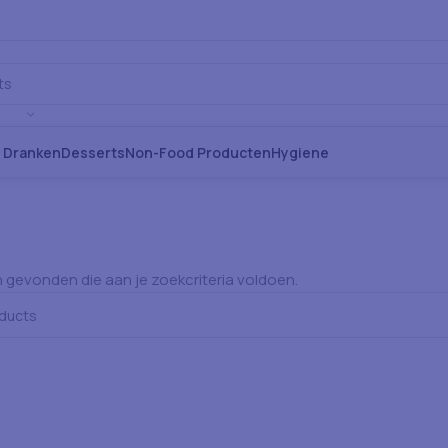
s Dranken
Desserts
Non-Food Producten
Hygiene
gevonden die aan je zoekcriteria voldoen.