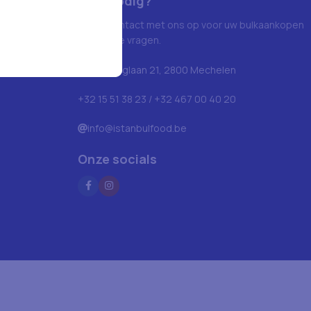
Hulp nodig?
Neem contact met ons op voor uw bulkaankopen
en andere vragen.
Blarenberglaan 21, 2800 Mechelen
+32 15 51 38 23 / +32 467 00 40 20
info@istanbulfood.be
Onze socials