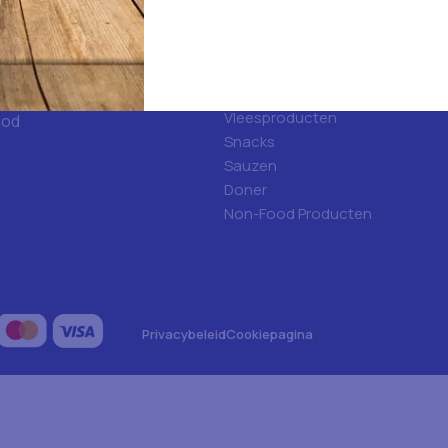
d
Categorieën
ulfood?
Hygiene
Frisdranken
Algemene voeding
Vleesproducten
ood
Snacks
Sauzen
Doner
Non-Food Producten
Privacybeleid
Cookiepagina