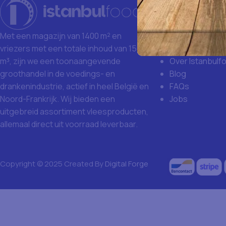
Istanbulfoo
Waarom Istanb
Grote aankoop
Met een magazijn van 1400 m² en
Missie en visie
vriezers met een totale inhoud van 1500
Over Istanbulf
m³, zijn we een toonaangevende
Blog
groothandel in de voedings- en
FAQs
drankenindustrie, actief in heel België en
Jobs
Noord-Frankrijk. Wij bieden een
uitgebreid assortiment vleesproducten,
allemaal direct uit voorraad leverbaar.
Copyright © 2025 Created By
Digital Forge