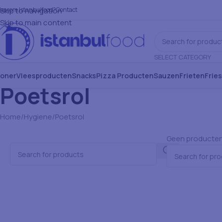
aarom Istanbulfood?
Skip to navigation
Contact
Skip to main content
SELECT CATEGORY
oner
Vleesproducten
Snacks
Pizza Producten
Sauzen
Frieten
Frie
Poetsrol
Home
Hygiene
Poetsrol
Geen producten 