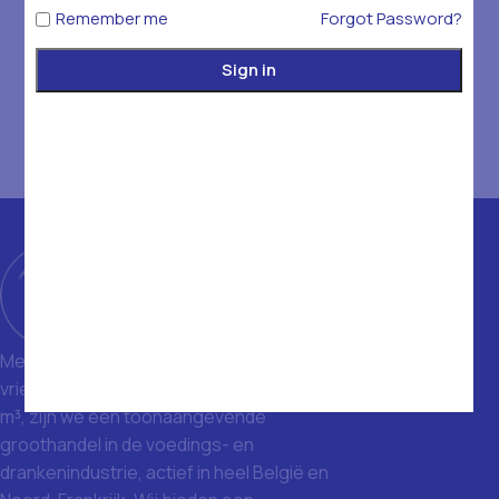
Remember me
Forgot Password?
Sign in
Met een magazijn van 1400 m² en
vriezers met een totale inhoud van 1500
m³, zijn we een toonaangevende
groothandel in de voedings- en
drankenindustrie, actief in heel België en