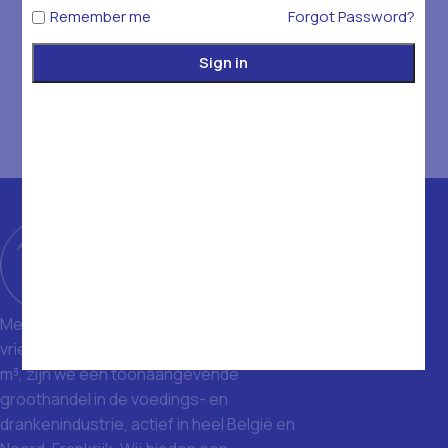
Remember me
Forgot Password?
Sign in
Met een magazijn van 1400 m² en
vriezers met een totale inhoud van 1500
m³, zijn we een toonaangevende
groothandel in de voedings- en
drankenindustrie, actief in heel België en