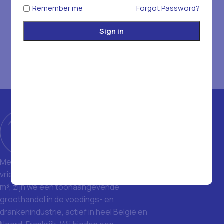
Remember me
Forgot Password?
Sign in
Met een magazijn van 1400 m² en
vriezers met een totale inhoud van 1500
m³, zijn we een toonaangevende
groothandel in de voedings- en
drankenindustrie, actief in heel België en