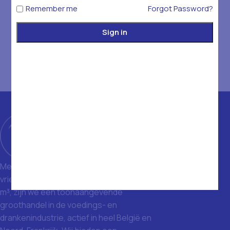
Remember me
Forgot Password?
Sign in
Met een magazijn van 1400 m² en
vriezers met een totale inhoud van 1500
m³, zijn we een toonaangevende
groothandel in de voedings- en
drankenindustrie, actief in heel België en