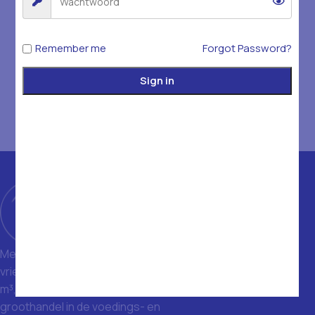
Remember me
Forgot Password?
Sign in
Met een magazijn van 1400 m² en
vriezers met een totale inhoud van 1500
m³, zijn we een toonaangevende
groothandel in de voedings- en