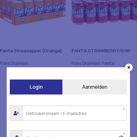
Fanta Sinaasappel (Orange)
FANTA STRAWBERRY/KIWI
– 0.33ml x 24Stuk
24X33 CL
Fries Dranken
Fries Dranken
,
Fanta
Login
Aanmelden