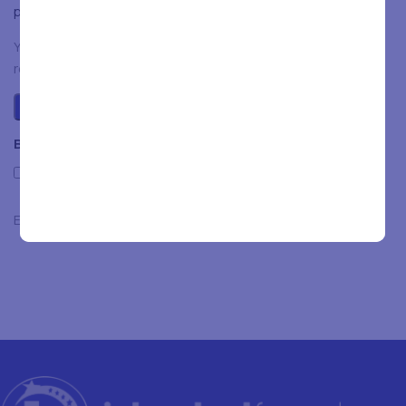
plaats.
You have to be logged in to be able to add photos to your
review.
Beoordelingen
Only with images
Er zijn nog geen beoordelingen.