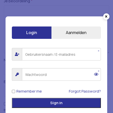
*
Je beoordeling
Login
Aanmelden
*
Naam
*
E-mail
Remember me
Forgot Password?
Sign in
Mijn naam, e-mailadres en website opslaan in deze
browser voor de volgende keer wanneer ik een reactie