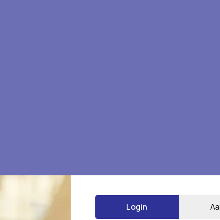
e beoordelen
Login
Aa
*
 gemarkeerd met