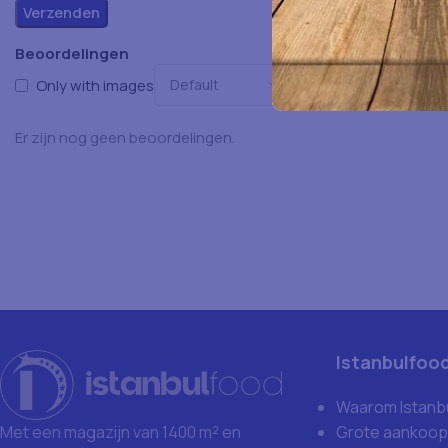
Beoordelingen
Only with images
Er zijn nog geen beoordelingen.
Istanbulfoo
Waarom Istanb
Grote aankoop
Met een magazijn van 1400 m² en