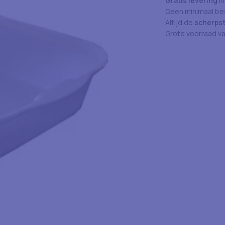
Gratis levering
in
Geen minimaal bes
Altijd de
scherpst
Grote voorraad v