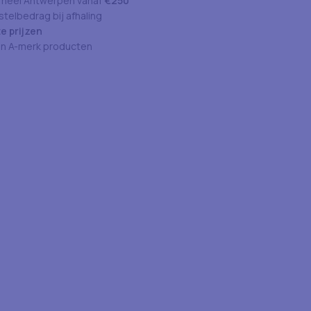
 heel Antwerpen vanaf
€250
telbedrag bij afhaling
e prijzen
an A-merk producten