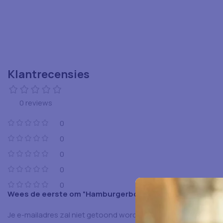
Klantrecensies
0 reviews
0
0
0
0
0
Wees de eerste om “Hamburgerbox Groot Hb 6-500St” t
Je e-mailadres zal niet getoond worden.
Vereiste velden zijn