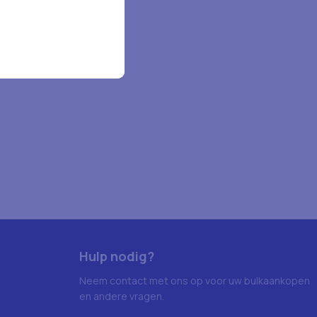
Hulp nodig?
Neem contact met ons op voor uw bulkaankopen
en andere vragen.