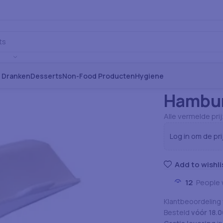
s Dranken
Desserts
Non-Food Producten
Hygiene
Home
Non-Food
Hambur
Alle vermelde pri
Log in om de pri
Add to wishli
12
People 
Klantbeoordeling
Besteld
vóór 18.0