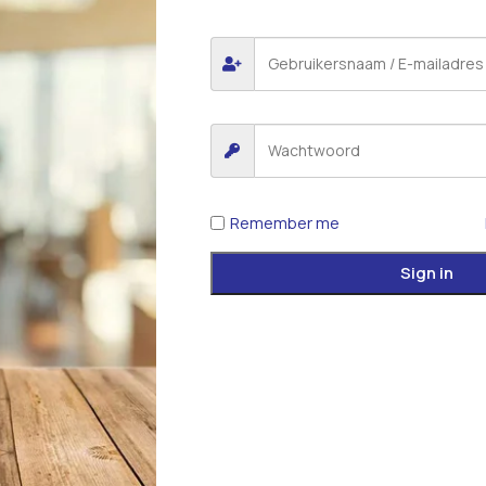
Remember me
Sign in
*
E-mail
 voor de volgende keer wanneer ik een reactie plaats.
iew.