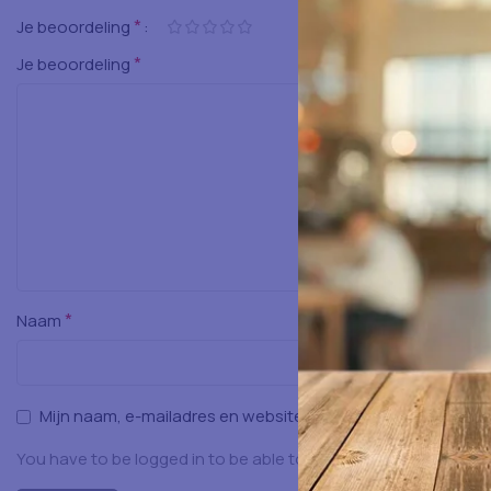
*
Je beoordeling
*
Je beoordeling
*
Naam
Mijn naam, e-mailadres en website opslaan in deze browser
You have to be logged in to be able to add photos to your rev