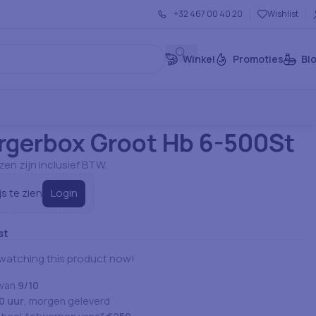
+32 467 00 40 20
Wishlist
Winkel
Promoties
Bl
 Producten
Schuim
Hamburgerbox Groot Hb 6-500St
gerbox Groot Hb 6-500St
jzen zijn inclusief BTW.
Login
js te zien
st
watching this product now!
 van
9/10
0 uur
, morgen geleverd