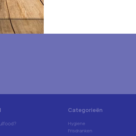
d
Categorieën
ulfood?
Hygiene
Frisdranken