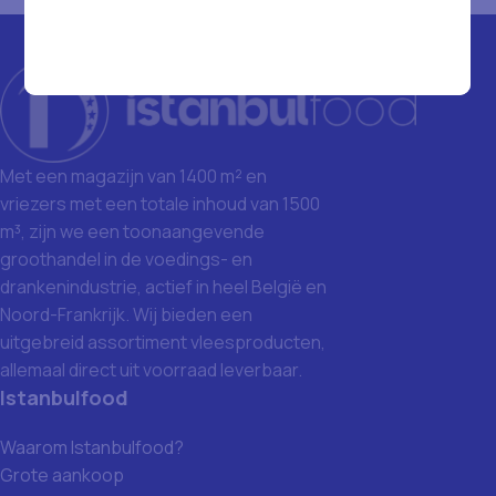
Met een magazijn van 1400 m² en
vriezers met een totale inhoud van 1500
m³, zijn we een toonaangevende
groothandel in de voedings- en
drankenindustrie, actief in heel België en
Noord-Frankrijk. Wij bieden een
uitgebreid assortiment vleesproducten,
allemaal direct uit voorraad leverbaar.
Istanbulfood
Waarom Istanbulfood?
Grote aankoop