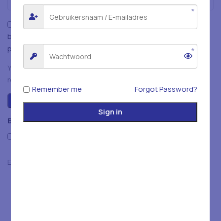
Mijn naam, e-mailadres en website opslaan in deze
browser voor de volgende keer wanneer ik een reactie
plaats.
You have to be logged in to be able to add photos to your
review.
Remember me
Forgot Password?
Sign in
Beoordelingen
Only with images
Er zijn nog geen beoordelingen.