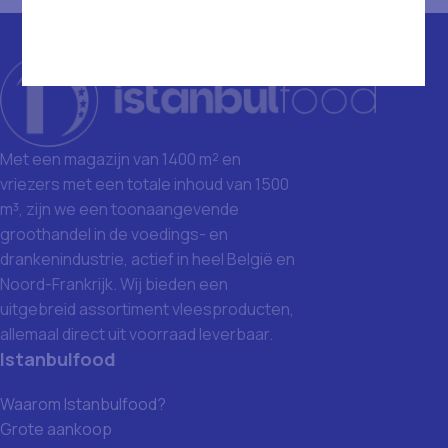
Met een magazijn van 1400 m² en
vriezers met een totale inhoud van 1500
m³, zijn we een toonaangevende
groothandel in de voedings- en
drankenindustrie, actief in heel België en
Noord-Frankrijk. Wij bieden een
uitgebreid assortiment vleesproducten,
allemaal direct uit voorraad leverbaar.
Istanbulfood
Waarom Istanbulfood?
Grote aankoop