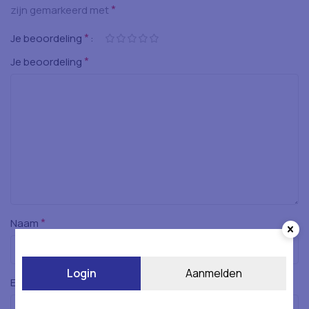
*
zijn gemarkeerd met
*
Je beoordeling
*
Je beoordeling
*
Naam
Login
Aanmelden
*
E-mail