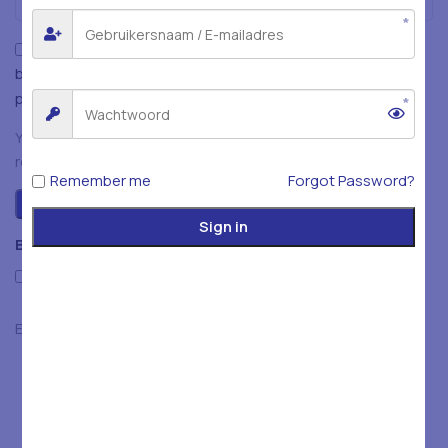
Mijn naam, e-mailadres en website opslaan in deze
browser voor de volgende keer wanneer ik een reactie
plaats.
You have to be logged in to be able to add photos to your
review.
Remember me
Forgot Password?
Sign in
Beoordelingen
Only with images
Er zijn nog geen beoordelingen.