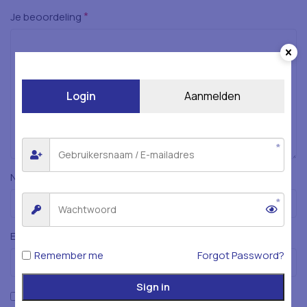
*
Je beoordeling
Login
Aanmelden
*
Naam
*
E-mail
Remember me
Forgot Password?
Sign in
Mijn naam, e-mailadres en website opslaan in deze