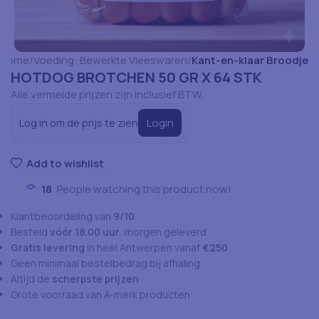
Home
Voeding: Bewerkte Vleeswaren
Kant-en-klaar Broodje
HOTDOG BROTCHEN 50 GR X 64 STK
Alle vermelde prijzen zijn inclusief BTW.
Login
Log in om de prijs te zien
Add to wishlist
18
People watching this product now!
Klantbeoordeling van
9/10
Besteld
vóór 18.00 uur
, morgen geleverd
Gratis levering
in heel Antwerpen vanaf
€250
Geen minimaal bestelbedrag bij afhaling
Altijd de
scherpste prijzen
Grote voorraad van A-merk producten