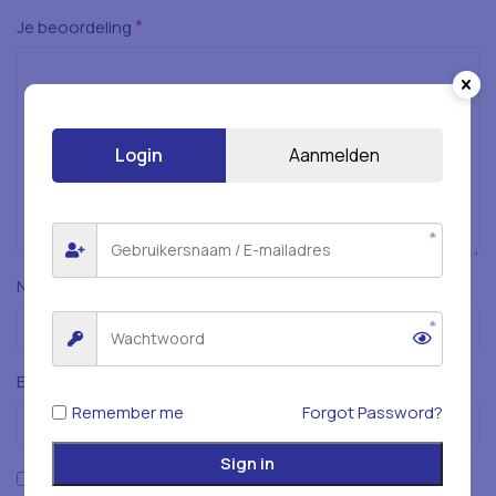
*
Je beoordeling
Login
Aanmelden
*
Naam
*
E-mail
Remember me
Forgot Password?
Sign in
Mijn naam, e-mailadres en website opslaan in deze