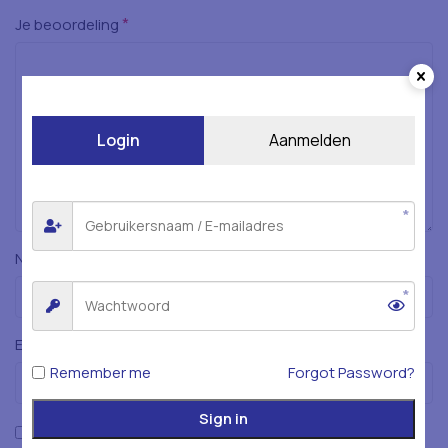
*
Je beoordeling
Login
Aanmelden
*
Naam
*
E-mail
Remember me
Forgot Password?
Sign in
Mijn naam, e-mailadres en website opslaan in deze