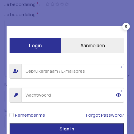
*
Je beoordeling
*
Je beoordeling
Login
Aanmelden
*
Naam
*
E-mail
Remember me
Forgot Password?
Sign in