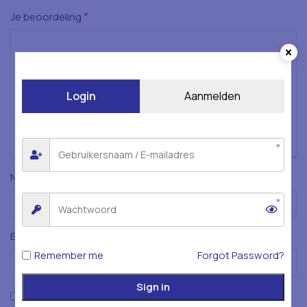
*
Je beoordeling
Login
Aanmelden
*
Naam
*
E-mail
Remember me
Forgot Password?
Sign in
Mijn naam, e-mailadres en website opslaan in deze