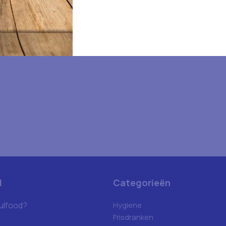
d
Categorieën
ulfood?
Hygiene
Frisdranken