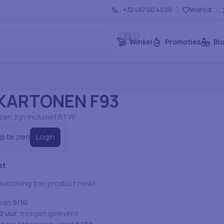
+32 467 00 40 20
Wishlist
Winkel
Promoties
Bl
rtikelen: Servies
Karton & Plastic Bak
BAKJE KARTONEN F93
 KARTONEN F93
jzen zijn inclusief BTW.
Login
js te zien
st
watching this product now!
 van
9/10
0 uur
, morgen geleverd