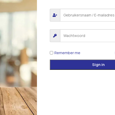
Remember me
Sign in
*
E-mail
 voor de volgende keer wanneer ik een reactie plaats.
iew.