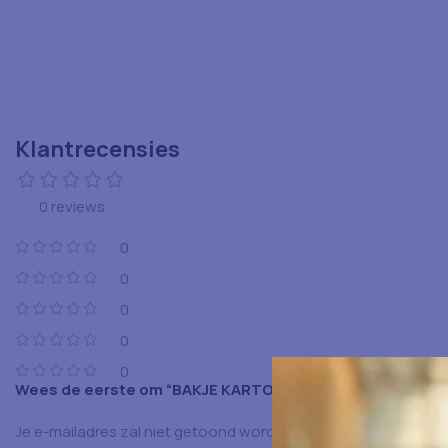
Klantrecensies
0 reviews
0
0
0
0
0
Wees de eerste om “BAKJE KARTONEN F93” te beoordele
Je e-mailadres zal niet getoond worden.
Vereiste velden zijn