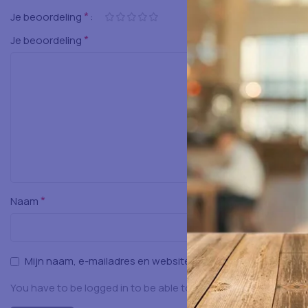
*
Je beoordeling
*
Je beoordeling
*
Naam
Mijn naam, e-mailadres en website opslaan in deze browser
You have to be logged in to be able to add photos to your rev