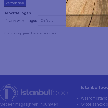
Beoordelingen
Only with images
Er zijn nog geen beoordelingen.
Istanbulfoo
Waarom Istanb
Grote aankoop
Met een magazijn van 1400 m² en