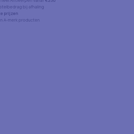
 heel Antwerpen vanaf
€250
telbedrag bij afhaling
e prijzen
an A-merk producten