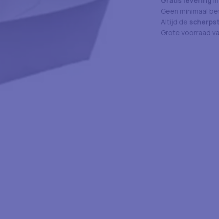
Gratis levering
in
Geen minimaal bes
Altijd de
scherpst
Grote voorraad v