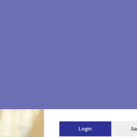
n
Login
Aa
*
 gemarkeerd met