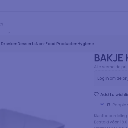
s Dranken
Desserts
Non-Food Producten
Hygiene
Home
Verbruiksa
BAKJE
Alle vermelde pri
Log in om de pri
Add to wishli
17
People 
Klantbeoordeling
Besteld
vóór 18.0