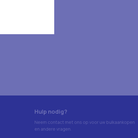
Hulp nodig?
Neem contact met ons op voor uw bulkaankopen
en andere vragen.