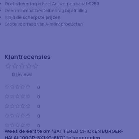
Gratis levering
in heel Antwerpen vanaf
€250
Geen minimaal bestelbedrag bij afhaling
Altijd de
scherpste prijzen
Grote voorraad van A-merk producten
Klantrecensies
0 reviews
0
0
0
0
0
Wees de eerste om “BATTERED CHICKEN BURGER-
HALAL 100GR-5X1KG-5KG” te beoordelen