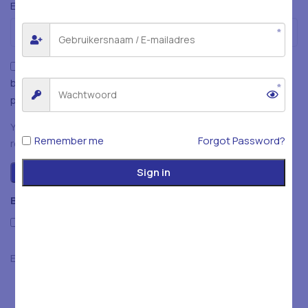
*
E-mail
Mijn naam, e-mailadres en website opslaan in deze
browser voor de volgende keer wanneer ik een reactie
plaats.
You have to be logged in to be able to add photos to your
Remember me
Forgot Password?
review.
Sign in
Beoordelingen
Only with images
Er zijn nog geen beoordelingen.