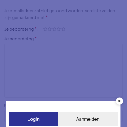
Je e-mailadres zal niet getoond worden.
Vereiste velden
*
zijn gemarkeerd met
*
Je beoordeling
*
Je beoordeling
*
Naam
Login
Aanmelden