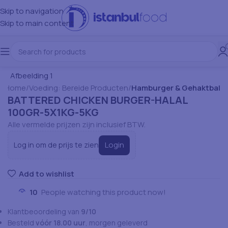
Skip to navigation
Skip to main content
Home
Voeding: Bereide Producten
Hamburger & Gehaktbal
BATTERED CHICKEN BURGER-HALAL
100GR-5X1KG-5KG
Alle vermelde prijzen zijn inclusief BTW.
Login
Log in om de prijs te zien
Add to wishlist
10
People watching this product now!
Klantbeoordeling van
9/10
Besteld
vóór 18.00 uur
, morgen geleverd