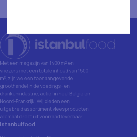
Met een magazijn van 1400 m² en
vriezers met een totale inhoud van 1500
m³, zijn we een toonaangevende
groothandel in de voedings- en
drankenindustrie, actief in heel België en
Noord-Frankrijk. Wij bieden een
uitgebreid assortiment vleesproducten,
allemaal direct uit voorraad leverbaar.
Istanbulfood