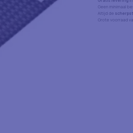
Gratis levering
in
Geen minimaal bes
Altijd de
scherpst
Grote voorraad v