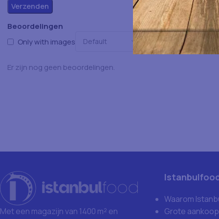
Beoordelingen
Only with images
Er zijn nog geen beoordelingen.
Istanbulfoo
Waarom Istanb
Grote aankoop
Met een magazijn van 1400 m² en