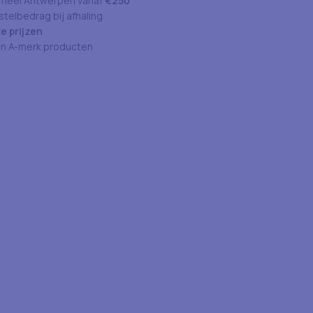
 heel Antwerpen vanaf
€250
telbedrag bij afhaling
e prijzen
an A-merk producten