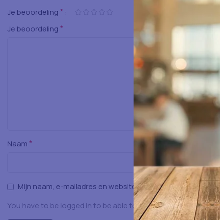
*
Je beoordeling
*
Je beoordeling
*
Naam
Mijn naam, e-mailadres en website opslaan in deze browser
You have to be logged in to be able to add photos to your rev