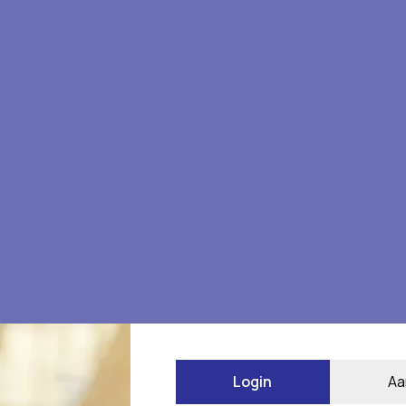
rdelen
Login
Aa
*
 gemarkeerd met