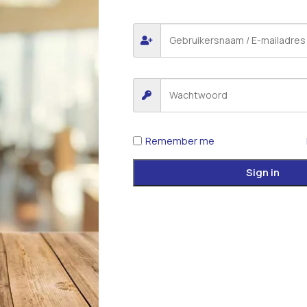
Remember me
Sign in
*
E-mail
 voor de volgende keer wanneer ik een reactie plaats.
iew.