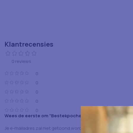
Klantrecensies
0 reviews
0
0
0
0
0
Wees de eerste om “Bestekpochet Zwart 100 St” te beoo
Je e-mailadres zal niet getoond worden.
Vereiste velden zijn