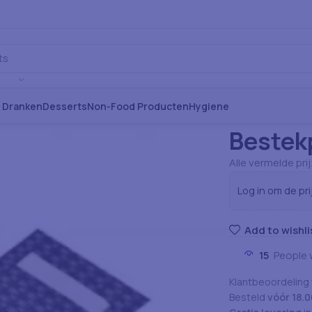
s Dranken
Desserts
Non-Food Producten
Hygiene
Home
Non-Food
Bestek
Alle vermelde pri
Log in om de pri
Add to wishli
15
People 
Klantbeoordeling
Besteld
vóór 18.0