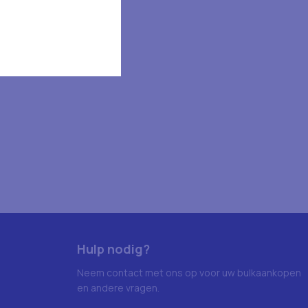
Hulp nodig?
Neem contact met ons op voor uw bulkaankopen
en andere vragen.