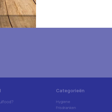
d
Categorieën
ulfood?
Hygiene
Frisdranken