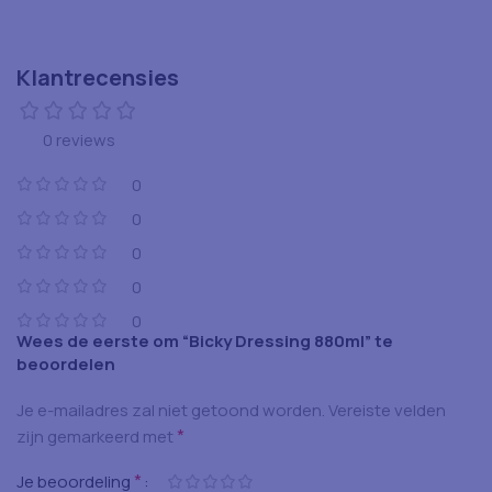
Klantrecensies
0 reviews
0
0
0
0
0
Wees de eerste om “Bicky Dressing 880ml” te
beoordelen
Je e-mailadres zal niet getoond worden.
Vereiste velden
*
zijn gemarkeerd met
*
Je beoordeling