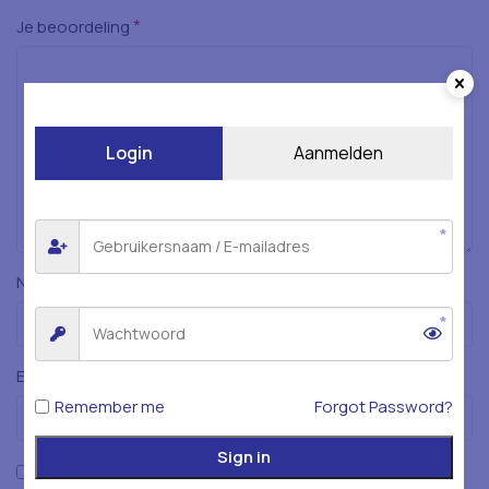
*
Je beoordeling
Login
Aanmelden
*
Naam
*
E-mail
Remember me
Forgot Password?
Sign in
Mijn naam, e-mailadres en website opslaan in deze