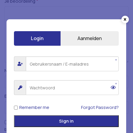
*
Je beoordeling
Login
Aanmelden
*
Naam
*
E-mail
Remember me
Forgot Password?
Sign in
Mijn naam, e-mailadres en website opslaan in deze
browser voor de volgende keer wanneer ik een reactie