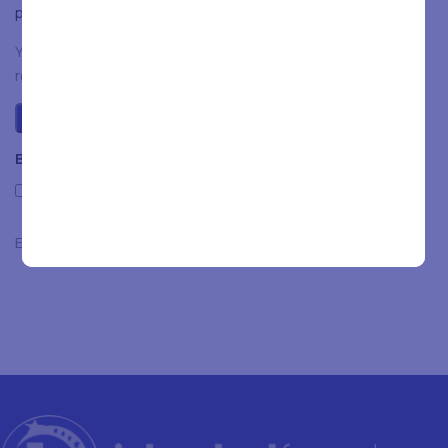
plaats.
You have to be logged in to be able to add photos to your
review.
Beoordelingen
Only with images
Er zijn nog geen beoordelingen.