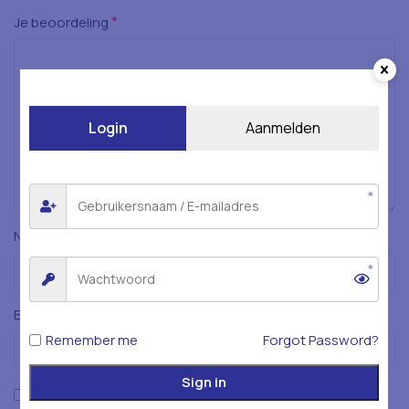
*
Je beoordeling
Login
Aanmelden
*
Naam
*
E-mail
Remember me
Forgot Password?
Sign in
Mijn naam, e-mailadres en website opslaan in deze