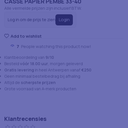
CASSE PAPIER PEMBE 33-40
Alle vermelde prijzen zijn inclusief BTW.
Login
Log in om de prijs te zien
Add to wishlist
7
People watching this product now!
Klantbeoordeling van
9/10
Besteld
vóór 18.00 uur
, morgen geleverd
Gratis levering
in heel Antwerpen vanaf
€250
Geen minimaal bestelbedrag bij afhaling
Altijd de
scherpste prijzen
Grote voorraad van A-merk producten
Klantrecensies