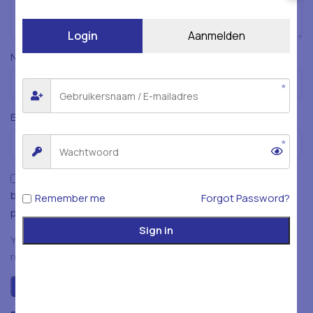
Login
Aanmelden
*
Naam
*
E-mail
Mijn naam, e-mailadres en website opslaan in deze
browser voor de volgende keer wanneer ik een reactie
Remember me
Forgot Password?
plaats.
Sign in
You have to be logged in to be able to add photos to your
review.