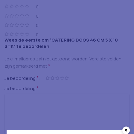
0
0
0
0
Wees de eerste om “CATERING DOOS 46 CM 5 X 10
STK” te beoordelen
Je e-mailadres zal niet getoond worden.
Vereiste velden
*
zijn gemarkeerd met
*
Je beoordeling
*
Je beoordeling