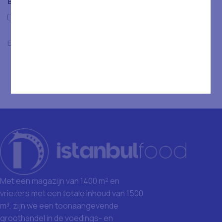
Beoordelingen
Only with images
Er zijn nog geen beoordelingen.
Met een magazijn van 1400 m² en
vriezers met een totale inhoud van 1500
m³, zijn we een toonaangevende
groothandel in de voedings- en