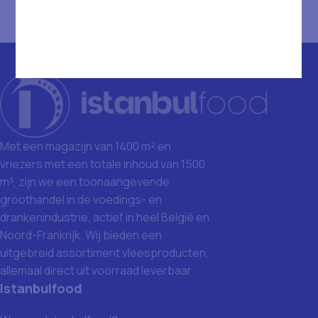
Met een magazijn van 1400 m² en
vriezers met een totale inhoud van 1500
m³, zijn we een toonaangevende
groothandel in de voedings- en
drankenindustrie, actief in heel België en
Noord-Frankrijk. Wij bieden een
uitgebreid assortiment vleesproducten,
allemaal direct uit voorraad leverbaar.
Istanbulfood