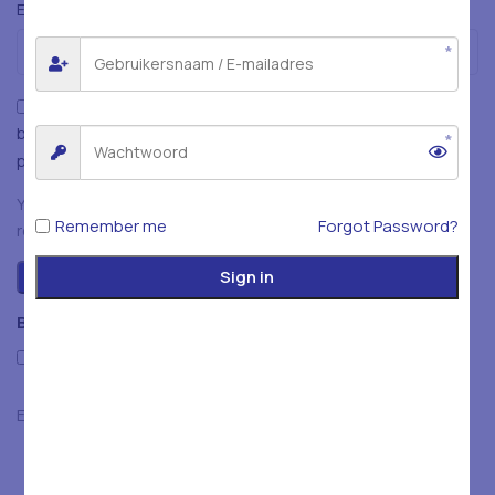
*
E-mail
Mijn naam, e-mailadres en website opslaan in deze
browser voor de volgende keer wanneer ik een reactie
plaats.
You have to be logged in to be able to add photos to your
Remember me
Forgot Password?
review.
Sign in
Beoordelingen
Only with images
Er zijn nog geen beoordelingen.