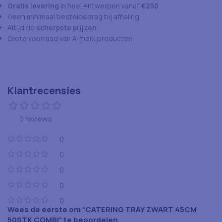
Gratis levering
in heel Antwerpen vanaf
€250
Geen minimaal bestelbedrag bij afhaling
Altijd de
scherpste prijzen
Grote voorraad van A-merk producten
Klantrecensies
0 reviews
0
0
0
0
0
Wees de eerste om “CATERING TRAY ZWART 45CM
50STK COMBI” te beoordelen