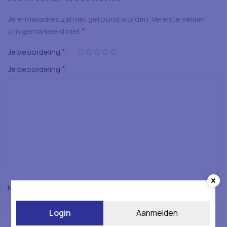
Je e-mailadres zal niet getoond worden.
Vereiste velden
*
zijn gemarkeerd met
*
Je beoordeling
*
Je beoordeling
*
Naam
Login
Aanmelden